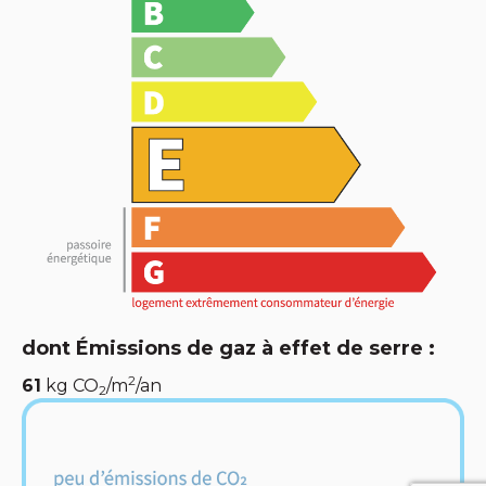
dont Émissions de gaz à effet de serre :
2
61
kg CO
/m
/an
2