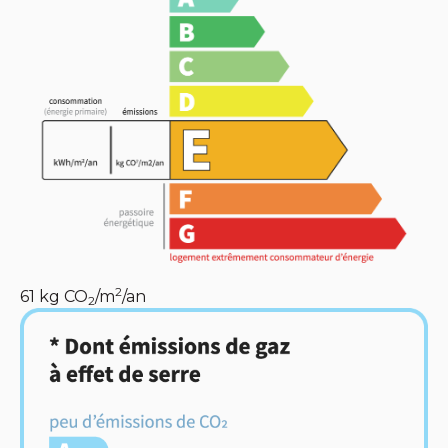
2
61
kg CO
/m
/an
2