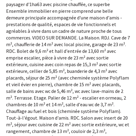
paysager d'1ha63 avec piscine chauffée, ce superbe
Ensemble immobilier en pierre comprend une belle
demeure principale accompagnée d'une maison d'amis -
prestations de qualité, espaces de vie fonctionnels et
agréables à vivre dans un cadre de nature proche de tous
commerces. VIDEO SUR DEMANDE. La Maison. RDJ. Cave de 7
m², chaufferie de 14 m² avec local piscine, garage de 23 m².
RDC. Bolet de 9,6 m² et hall d'entrée de 13,60 m² avec
emprise escalier, pièce à vivre de 23 m² avec sortie
extérieure, cuisine avec coin repas de 15,3 m² avec sortie
extérieure, cellier de 5,85 m², buanderie de 4,3 m² avec
placards, séjour de 25 m² (avec cheminée système Polyflam
et vieil évier en pierre), chambre de 15 m² avec placards,
salle de bains avec wc de 5,46 m², wc avec lave-mains de 2
m². Terrasse. Etage. Palier de 12 m² - escalier en ormeau, 2
chambres de 10 m² et 14 m², salle d'eau wc de 3,7 m².
Chauffage au fuel et bois (cheminée système Polyflam).
Tout-à-l'égout. Maison d'amis. RDC. Salon avec insert de 20
m², séjour avec cuisine de 22 m² avec sortie extérieure, wc et
rangement, chambre de 13 m², couloir de 2,3 m²,