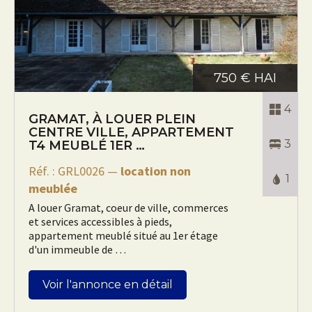
750 € HAI
4
GRAMAT, À LOUER PLEIN
CENTRE VILLE, APPARTEMENT
3
T4 MEUBLÉ 1ER …
Réf. : GRL0026 —
location non
1
meublée
A louer Gramat, coeur de ville, commerces
et services accessibles à pieds,
appartement meublé situé au 1er étage
d'un immeuble de …
Voir l'annonce en détail