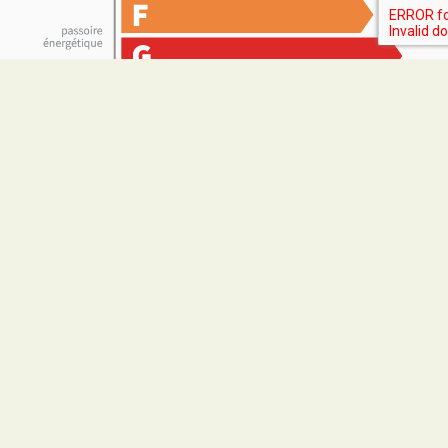
dont Émissions de gaz à effet de serre :
2
7
kg CO
/m
/an
2
Home Lot
M. Corentin JEAN