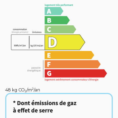
2
48
kg CO
/m
/an
2