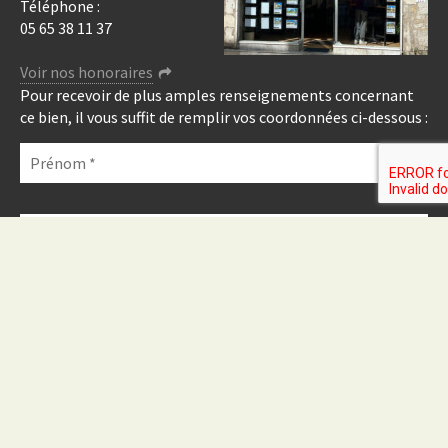
Téléphone :
05 65 38 11 37
Voir nos honoraires
Pour recevoir de plus amples renseignements concernant
ce bien, il vous suffit de remplir vos coordonnées ci-dessous :
Veuillez
laisser
ce
champ
vide.
Veuillez
Home Lot
Veuillez
laisser
Veuillez
M. Corentin JEAN
laisser
ce
laisser