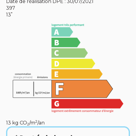
Date de réalisation DPE : 30/07/2021
397
*
13
2
13
kg CO
/m
/an
2