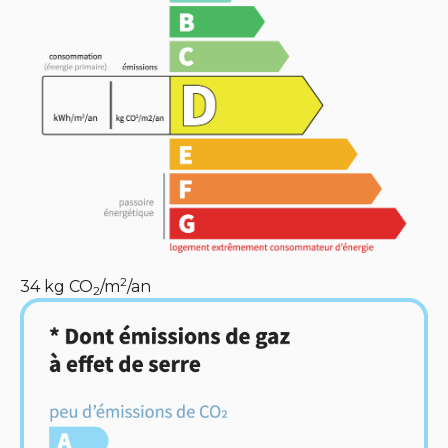
2
34
kg CO
/m
/an
2