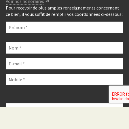
Voir nos honoraires
Pour recevoir de plus amples renseignements concernant
ce bien, il vous suffit de remplir vos coordonnées ci-dessous :
Veuillez
laisser
ce
champ
vide.
Veuillez
Veuillez
laisser
Veuillez
laisser
ce
laisser
ce
champ
ce
champ
vide.
champ
vide.
vide.