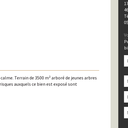
17
4
T
05
Vo
P
bi
V
calme. Terrain de 3500 m² arboré de jeunes arbres
la
risques auxquels ce bien est exposé sont
c
c
vi
V