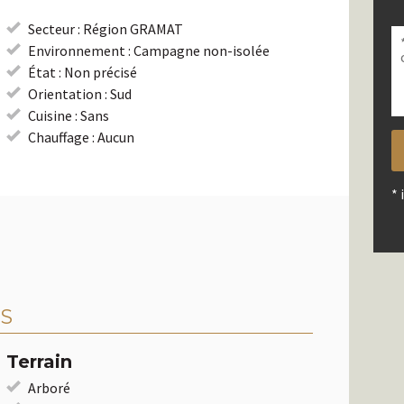
V
la
V
la
Secteur : Région GRAMAT
c
la
c
Environnement : Campagne non-isolée
c
c
c
État : Non précisé
vi
c
vi
Orientation : Sud
vi
Cuisine : Sans
Chauffage : Aucun
* 
S
Terrain
Arboré