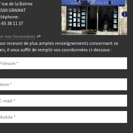
 rue de la Balme
6500 GRAMAT
éléphone :
 65 38 11 37
ir nos honoraires
our recevoir de plus amples renseignements concernant ce
en, il vous suffit de remplir vos coordonnées ci-dessous :
euillez
isser
e
hamp
de.
euillez