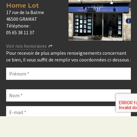
Home Lot
17 rue de la Balme
46500 GRAMAT
Téléphone :
05 65 38 11 37
Voir nos honoraires
Pour recevoir de plus amples renseignements concernant
ce bien, il vous suffit de remplir vos coordonnées ci-dessous :
Veuillez
laisser
ce
champ
vide.