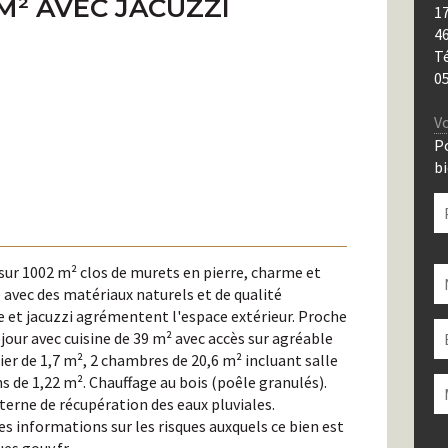
M² AVEC JACUZZI
17
4
T
05
Vo
P
bi
V
 sur 1002 m² clos de murets en pierre, charme et
la
 avec des matériaux naturels et de qualité
c
 et jacuzzi agrémentent l'espace extérieur. Proche
c
our avec cuisine de 39 m² avec accès sur agréable
vi
ier de 1,7 m², 2 chambres de 20,6 m² incluant salle
ns de 1,22 m². Chauffage au bois (poêle granulés).
terne de récupération des eaux pluviales.
 informations sur les risques auxquels ce bien est
V