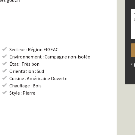
ues.gouv.fr
V
la
V
la
c
la
c
c
c
c
vi
c
vi
vi
Secteur : Région FIGEAC
Environnement : Campagne non-isolée
État : Très bon
* 
Orientation : Sud
Cuisine : Américaine Ouverte
Chauffage : Bois
Style : Pierre