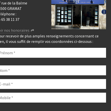
 rue de la Balme
6500 GRAMAT
éléphone :
 65 38 11 37
ir nos honoraires
our recevoir de plus amples renseignements concernant ce
en, il vous suffit de remplir vos coordonnées ci-dessous :
euillez
isser
e
hamp
de.
euillez