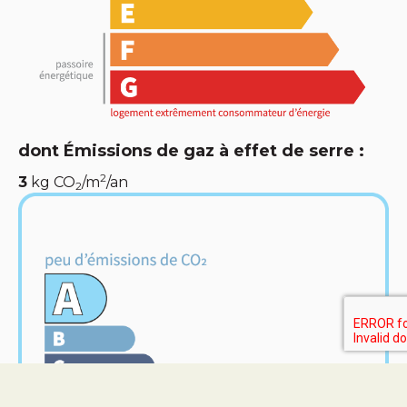
dont Émissions de gaz à effet de serre :
2
3
kg CO
/m
/an
2