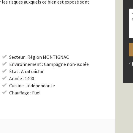
 les risques auxquels ce bien est exposé sont
V
la
V
la
c
la
c
c
c
c
vi
c
vi
vi
Secteur : Région MONTIGNAC
* 
Environnement : Campagne non-isolée
État : A rafraîchir
Année : 1400
Cuisine : Indépendante
Chauffage : Fuel