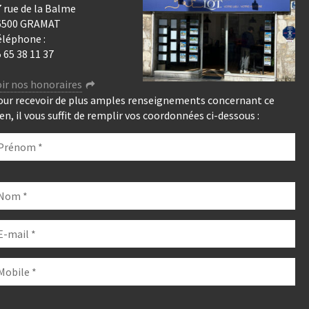
 rue de la Balme
6500 GRAMAT
éléphone :
 65 38 11 37
ir nos honoraires
our recevoir de plus amples renseignements concernant ce
en, il vous suffit de remplir vos coordonnées ci-dessous :
euillez
isser
e
hamp
de.
euillez