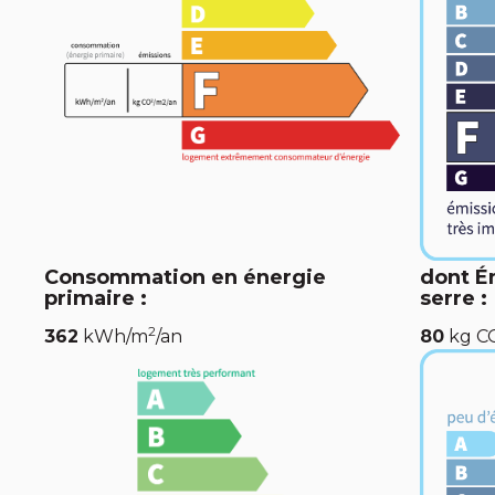
Consommation en énergie
dont É
primaire :
serre :
2
362
kWh/m
/an
80
kg C