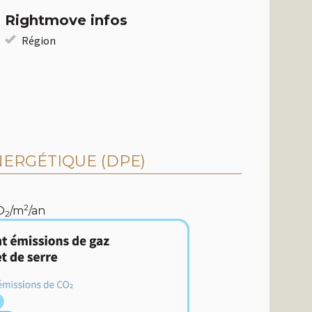
Rightmove infos
Région
ERGÉTIQUE (DPE)
2
O
/m
/an
2