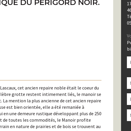
IQUE DU PÉRIGORD NOIR.
17
4
T
05
Vo
P
bi
V
la
Lascaux, cet ancien repaire noble était le coeur du
c
élèbre grotte restent intimement liés, le manoir se
c
c. La mention la plus ancienne de cet ancien repaire
vi
se est bien orientée, elle a été remaniée à
'hui en une demeure rustique développant plus de 250
 et de toutes les commodités, le Manoir profite
rrain en nature de prairies et de bois se trouvent au
V